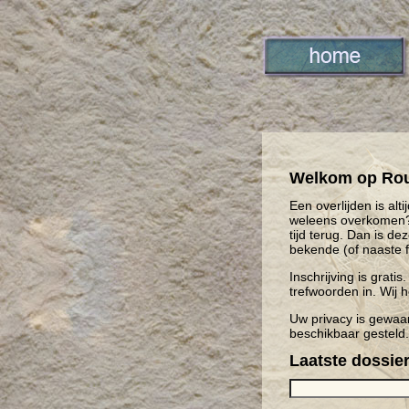
Welkom op Rouw
Een overlijden is al
weleens overkomen? 
tijd terug. Dan is de
bekende (of naaste f
Inschrijving is grat
trefwoorden in. Wij h
Uw privacy is gewaar
beschikbaar gesteld
Laatste dossie