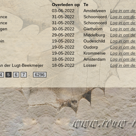
Overleden op
Te
03-06-2022
Amstelveen
Log in om de 
ance
31-05-2022
Schoonoord
Log in om de 
ance
31-05-2022
Schoonoord
Log in om de 
egen
30-05-2022
Giethoorn
Log in om de 
29-05-2022
Middelburg
Log in om de 
in
19-05-2022
Oudeschild
Log in om de 
19-05-2022
Oudorp
Log in om de 
19-05-2022
Krommenie
Log in om de 
18-05-2022
Amsterdam
Log in om de 
an der Lugt-Beekmeijer
18-05-2022
Losser
Log in om de 
4
5
6
7
6296
..