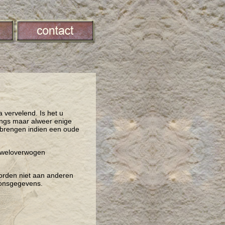
a vervelend. Is het u
angs maar alweer enige
te brengen indien een oude
e weloverwogen
worden niet aan anderen
oonsgegevens.