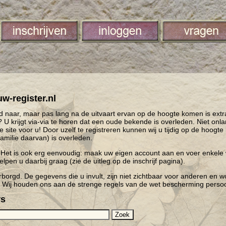
-register.nl
tijd naar, maar pas lang na de uitvaart ervan op de hoogte komen is extr
U krijgt via-via te horen dat een oude bekende is overleden. Niet onl
ze site voor u! Door uzelf te registreren kunnen wij u tijdig op de hoog
amilie daarvan) is overleden.
is. Het is ook erg eenvoudig: maak uw eigen account aan en voer enkel
elpen u daarbij graag (zie de uitleg op de inschrijf pagina).
borgd. De gegevens die u invult, zijn niet zichtbaar voor anderen en 
. Wij houden ons aan de strenge regels van de wet bescherming pers
rs