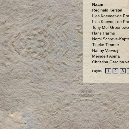
Naam
Reginald Kerstel
Lies Koevoet-de Fr
Lies Koevoet-de Fr
Tony Mol-Groenew
Hans Harms
Nomi Schreve-Kapte
Tineke Timmer
Nanny Verweij
Meindert Abma
Christina Gerdina v
1
2
3
Pagina: