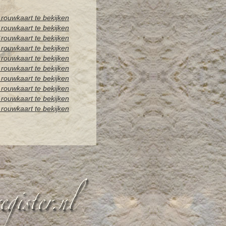
rouwkaart te bekijken
rouwkaart te bekijken
rouwkaart te bekijken
rouwkaart te bekijken
rouwkaart te bekijken
rouwkaart te bekijken
rouwkaart te bekijken
rouwkaart te bekijken
rouwkaart te bekijken
rouwkaart te bekijken