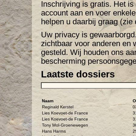
Inschrijving is gratis. Het
account aan en voer enkele
helpen u daarbij graag (zie d
Uw privacy is gewaarborgd. 
zichtbaar voor anderen en 
gesteld. Wij houden ons aa
bescherming persoonsgege
Laatste dossiers
Naam
O
Reginald Kerstel
0
Lies Koevoet-de France
3
Lies Koevoet-de France
3
Tony Mol-Groenewegen
3
Hans Harms
2