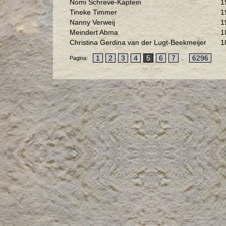
Nomi Schreve-Kaptein
1
Tineke Timmer
1
Nanny Verweij
1
Meindert Abma
1
Christina Gerdina van der Lugt-Beekmeijer
1
1
2
3
4
5
6
7
6296
Pagina:
..