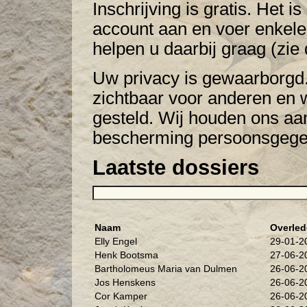
Inschrijving is gratis. Het
account aan en voer enkele
helpen u daarbij graag (zie d
Uw privacy is gewaarborgd. 
zichtbaar voor anderen en 
gesteld. Wij houden ons aa
bescherming persoonsgege
Laatste dossiers
Naam
Overled
Elly Engel
29-01-2
Henk Bootsma
27-06-2
Bartholomeus Maria van Dulmen
26-06-2
Jos Henskens
26-06-2
Cor Kamper
26-06-2