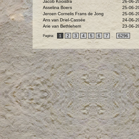
Jacob Kooistra
26-06-2
Asselina Boers
25-06-2
Jeroen Cornelis Frans de Jong
25-06-2
Ans van Driel-Cassée
24-06-2
Arie van Bethlehem
23-06-2
1
2
3
4
5
6
7
6296
Pagina:
..